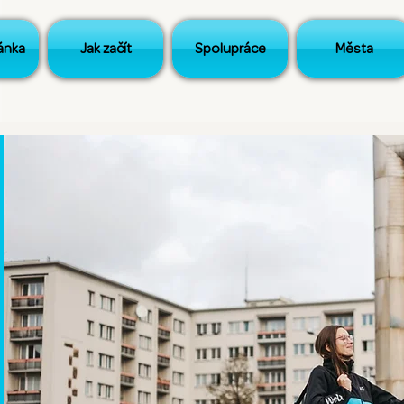
ánka
Jak začít
Spolupráce
Města