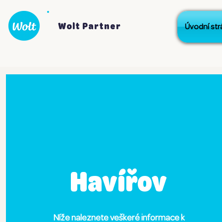
Wolt Partner
Úvodní str
Havířov
Níže naleznete veškeré informace k