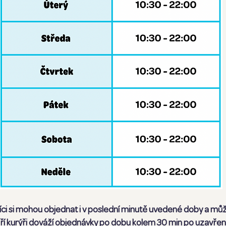
ci si mohou objednat i v poslední minutě uvedené doby a můž
ří kurýři dováží objednávky po dobu kolem 30 min po uzavřen