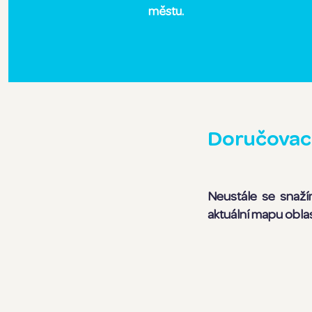
městu.
Doručovací
Neustále se snaží
aktuální mapu oblast