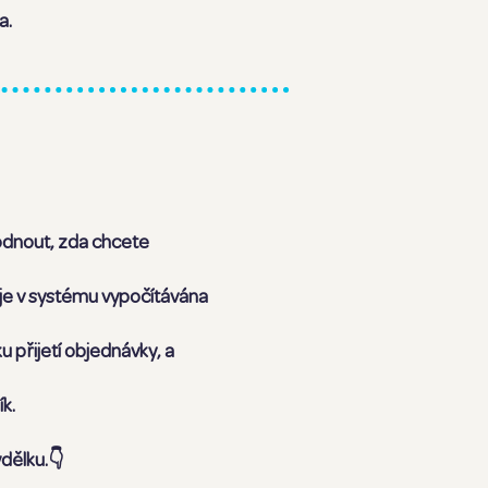
a.
hodnout, zda chcete
je v systému vypočítávána
 přijetí objednávky, a
k.
ýdělku.
👇