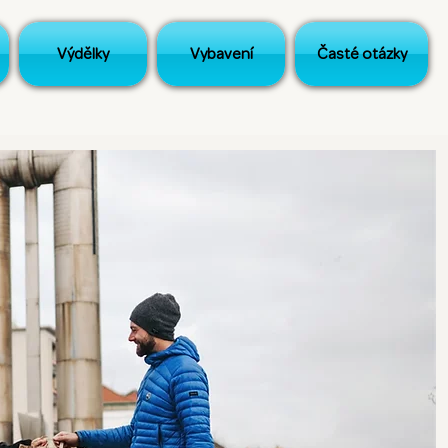
Výdělky
Vybavení
Časté otázky