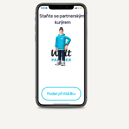
Staňte se partnerským
kurýrem
Podat přihlášku