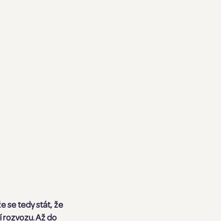
e se tedy stát, že
í rozvozu. Až do