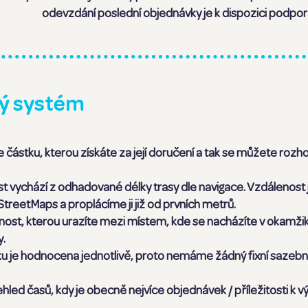
odevzdání poslední objednávky je k dispozici podpor
ý systém
e částku, kterou získáte za její doručení a tak se můžete roz
 vychází z odhadované délky trasy dle navigace. Vzdálenost 
reetMaps a proplácíme ji již od prvních metrů.
ost, kterou urazíte mezi místem, kde se nacházíte v okamžiku
y.
je hodnocena jednotlivě, proto nemáme žádný fixní sazební
led časů, kdy je obecně nejvíce objednávek / příležitosti k v