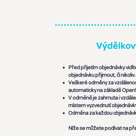
Výdělkov
Před přijetím objednávky vidít
objednávku přijmout, či nikoliv.
Veškeré odměny za vzdálenost
automaticky na základě OpenSt
V odměně je zahrnuta i vzdálen
místem vyzvednutí objednávk
Odměna za každou objednávku 
Níže se můžete podívat na přeh