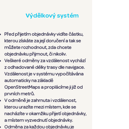
Výdělkový systém
Před přijetím objednávky vidíte částku,
kterou získáte za její doručení a tak se
můžete rozhodnout, zda chcete
objednávku přijmout, či nikoliv.
Veškeré odměny za vzdálenost vychází
z odhadované délky trasy dle navigace.
Vzdálenost je v systému vypočítávána
automaticky na základě
OpenStreetMaps a proplácíme ji již od
prvních metrů.
V odměně je zahrnuta i vzdálenost,
kterou urazíte mezi místem, kde se
nacházíte v okamžiku přijetí objednávky,
a místem vyzvednutí objednávky.
Odměna za každou objednávku je