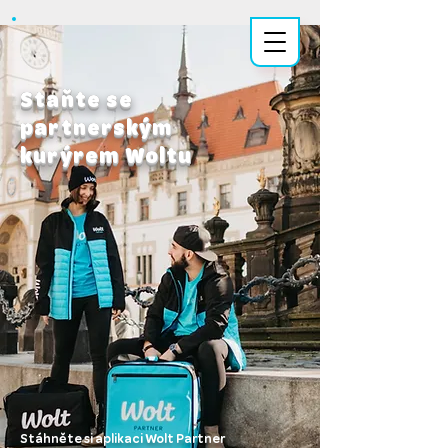
Wolt Partner
Staňte se
partnerským
kurýrem Woltu
Stáhněte si aplikaci Wolt Partner