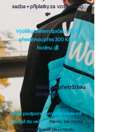
sazba + příplatky za vzdálenost).
💸
Výdělky během špiček běžně
přesáhnou přes 300 Kč za
hodinu. 💰
Máte nepřetržitou
podporu
Naše podpora vám kryje záda od
rána až do večera.
Na nic tak neste
sami! V případě jakýchkoliv