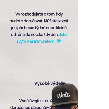
Vy rozhodujete o tom, kdy
budete doručovat. Můžete jezdit
jen pár hodin týdně nebo klidně
od rána do noci každý den.
Jste
svým vlastním šéfem! 💙
Vysoké výdělky
Vydělávejte za každou
doručenou objednávku (základní