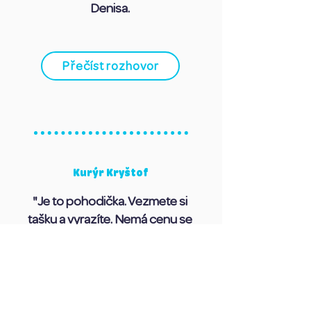
Denisa.
Přečíst rozhovor
Kurýr Kryštof​
"Je to pohodička. Vezmete si
tašku a vyrazíte. Nemá cenu se
někam hnát, protože tím jídlo
neurychlíte. Máte čistou hlavu a
těšíte se, jak vás lidi přivítají,"
říká Kryštof.