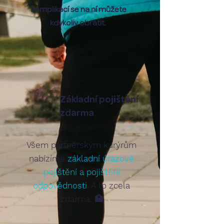
komplikací se na ní můžete
kdykoliv obrátit.
Základní pojištění
zdarma
Všem partnerským kurýrům
nabízíme
základní úrazové
pojištění a pojištění
odpovědnosti
. A to zcela
zdarma. 🏥